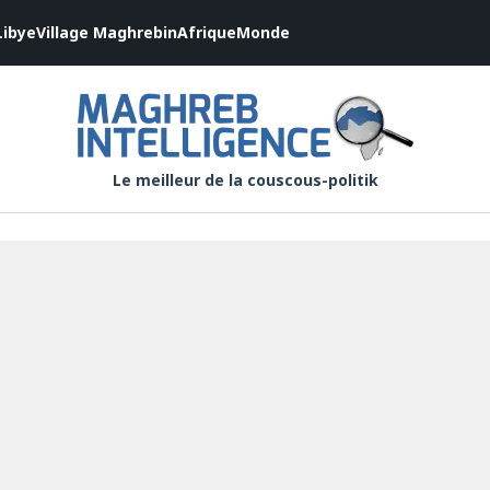
Libye
Village Maghrebin
Afrique
Monde
Le meilleur de la couscous-politik