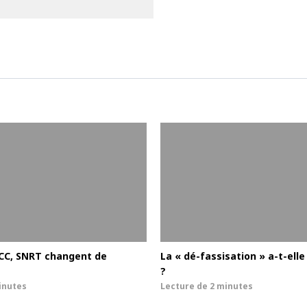
CC, SNRT changent de
La « dé-fassisation » a-t-el
?
inutes
Lecture de
2 minutes