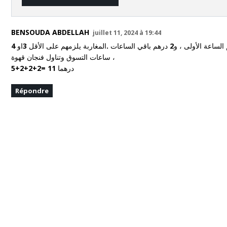
BENSOUDA ABDELLAH
juillet 11, 2024 à 19:44
هادشي زوين ، مزيان ، غزال ، مبرع ، لوكس ،ممتاز ، ديال لفريع ، انتيكا ، ولكن ، المرجو اعتماد أثمنة في مستوى المواطن المغربي ، لا تفوق 5 دراهم الساعة الأولى ، و2 درهم باقي الساعات .المغاربة يلزمهم على الأقل 3او 4
ساعات التسوق وتناول فنجان قهوة ،
5+2+2+2= 11 درهما
Répondre