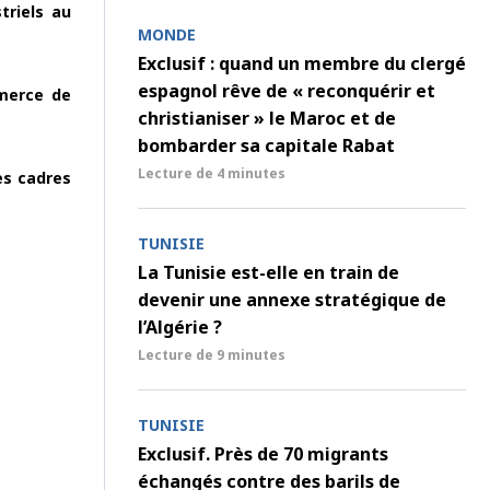
triels au
MONDE
Exclusif : quand un membre du clergé
espagnol rêve de « reconquérir et
mmerce de
christianiser » le Maroc et de
bombarder sa capitale Rabat
Lecture de
4 minutes
es cadres
TUNISIE
La Tunisie est-elle en train de
devenir une annexe stratégique de
l’Algérie ?
Lecture de
9 minutes
TUNISIE
Exclusif. Près de 70 migrants
échangés contre des barils de