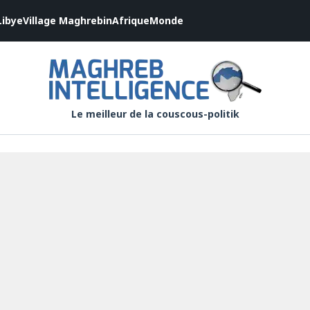
Libye
Village Maghrebin
Afrique
Monde
Le meilleur de la couscous-politik