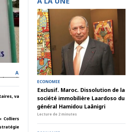
À LA UNE
A
ECONOMIE
Exclusif. Maroc. Dissolution de la
taires, va
société immobilière Laardoso du
général Hamidou Laânigri
Lecture de
2 minutes
 Colliers
stratégie