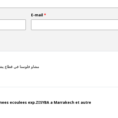
E-mail
*
مشاو فلوسنا في قطاع يشهد
annees ecoulees exp.ZISYBA a Marrakech et autre