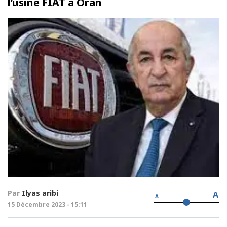
l’usine FIAT à Oran
Par
Ilyas aribi
A
A
15 Décembre 2023 - 15:11