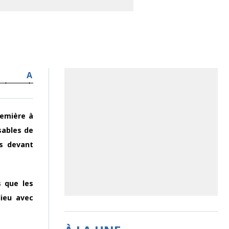
A
remière à
sables de
ts devant
s que les
lieu avec