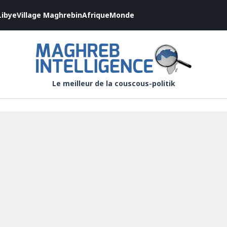
Libye
Village Maghrebin
Afrique
Monde
Le meilleur de la couscous-politik