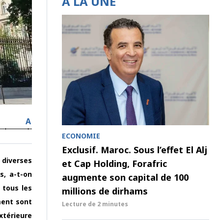
À LA UNE
A
ECONOMIE
Exclusif. Maroc. Sous l’effet El Alj
 diverses
et Cap Holding, Forafric
s, a-t-on
augmente son capital de 100
 tous les
millions de dirhams
ment sont
Lecture de
2 minutes
xtérieure