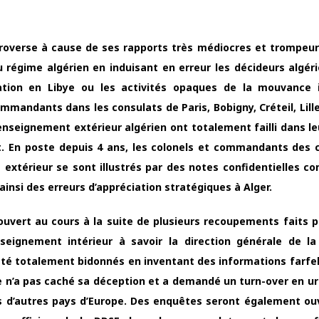
troverse à cause de ses rapports très médiocres et trompeur
u régime algérien en induisant en erreur les décideurs algér
ation en Libye ou les activités opaques de la mouvance 
mandants dans les consulats de Paris, Bobigny, Créteil, Lille
renseignement extérieur algérien ont totalement failli dans le
. En poste depuis 4 ans, les colonels et commandants des 
extérieur se sont illustrés par des notes confidentielles c
nsi des erreurs d’appréciation stratégiques à Alger.
ouvert au cours à la suite de plusieurs recoupements faits pa
nseignement intérieur à savoir la direction générale de la
été totalement bidonnés en inventant des informations farfe
 n’a pas caché sa déception et a demandé un turn-over en u
s d’autres pays d’Europe. Des enquêtes seront également ou