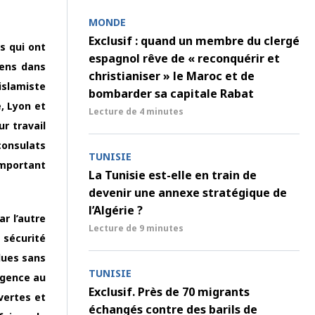
MONDE
Exclusif : quand un membre du clergé
s qui ont
espagnol rêve de « reconquérir et
iens dans
christianiser » le Maroc et de
islamiste
bombarder sa capitale Rabat
, Lyon et
Lecture de
4 minutes
ur travail
consulats
TUNISIE
omportant
La Tunisie est-elle en train de
devenir une annexe stratégique de
l’Algérie ?
r l’autre
Lecture de
9 minutes
 sécurité
lues sans
TUNISIE
rgence au
Exclusif. Près de 70 migrants
vertes et
échangés contre des barils de