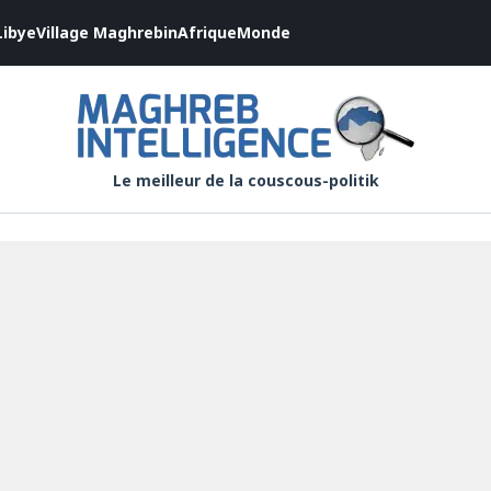
Libye
Village Maghrebin
Afrique
Monde
Le meilleur de la couscous-politik