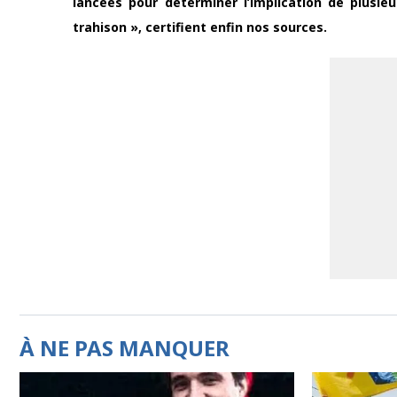
lancées pour déterminer l’implication de plusie
trahison », certifient enfin nos sources.
À NE PAS MANQUER