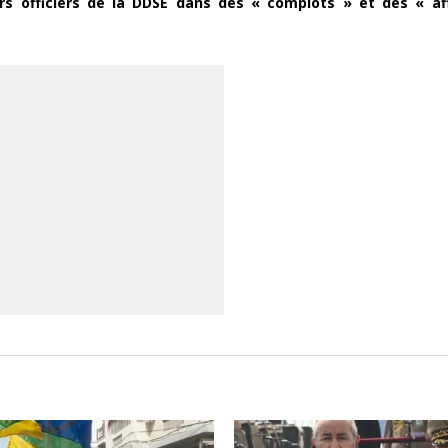
urs officiers de la DDSE dans des « complots » et des « af