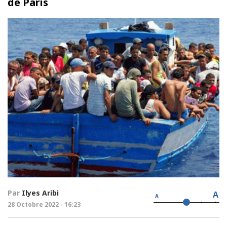
de Paris
Par
Ilyes Aribi
A
A
28 Octobre 2022 - 16:23