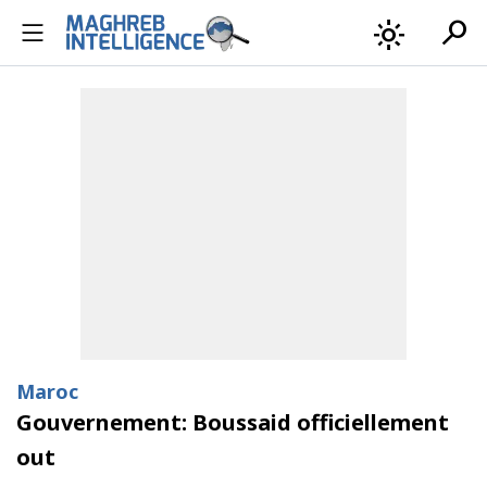
search
light_mode
Maroc
Gouvernement: Boussaid officiellement
out