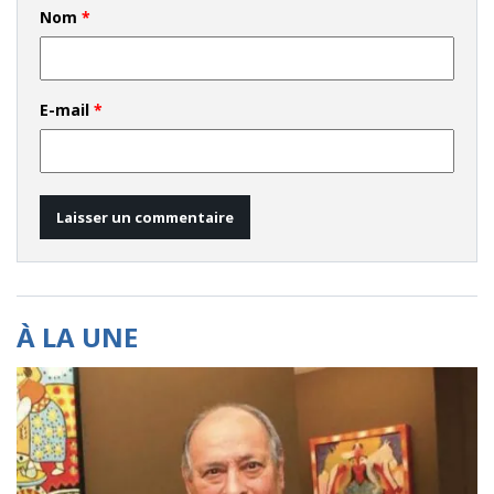
Nom
*
E-mail
*
À LA UNE