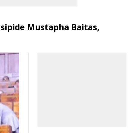
nsipide Mustapha Baitas,