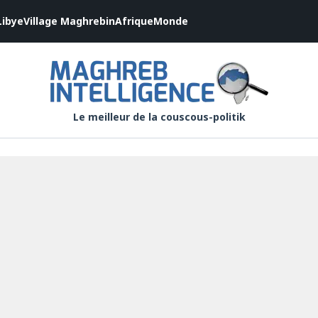
Libye
Village Maghrebin
Afrique
Monde
Le meilleur de la couscous-politik