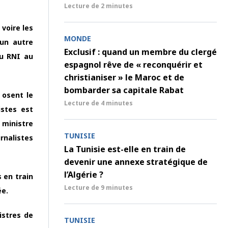
Lecture de
2 minutes
 voire les
MONDE
un autre
Exclusif : quand un membre du clergé
du RNI au
espagnol rêve de « reconquérir et
christianiser » le Maroc et de
bombarder sa capitale Rabat
 osent le
Lecture de
4 minutes
istes est
 ministre
TUNISIE
rnalistes
La Tunisie est-elle en train de
devenir une annexe stratégique de
l’Algérie ?
 en train
Lecture de
9 minutes
ée.
istres de
TUNISIE