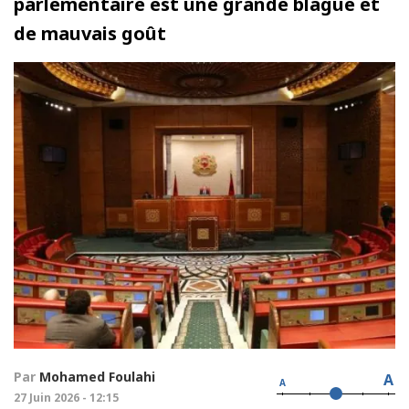
parlementaire est une grande blague et
de mauvais goût
Par
Mohamed Foulahi
A
A
27 Juin 2026 - 12:15