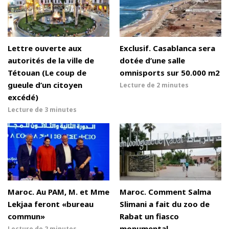
Lettre ouverte aux
Exclusif. Casablanca sera
autorités de la ville de
dotée d’une salle
Tétouan (Le coup de
omnisports sur 50.000 m2
gueule d’un citoyen
Lecture de
2 minutes
excédé)
Lecture de
3 minutes
Maroc. Au PAM, M. et Mme
Maroc. Comment Salma
Lekjaa feront «bureau
Slimani a fait du zoo de
commun»
Rabat un fiasco
monumental
Lecture de
2 minutes