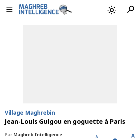
search
light_mode
Village Maghrebin
Jean-Louis Guigou en goguette à Paris
Par
Maghreb Intelligence
A
A