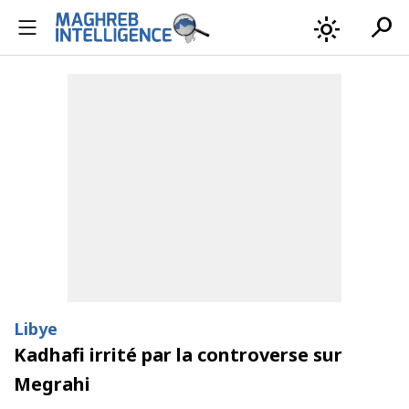
search
light_mode
Libye
Kadhafi irrité par la controverse sur
Megrahi