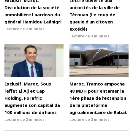
Exclusif. Maroc.
Lettre ouverte aux
Dissolution de la société
autorités de la ville de
immobilière Laardoso du
Tétouan (Le coup de
général Hamidou Laânigri
gueule d’un citoyen
excédé)
Lecture de
2 minutes
Lecture de
3 minutes
Exclusif. Maroc. Sous
Maroc. Tramco empoche
l’effet El Alj et Cap
48 MDH pour entamer la
Holding, Forafric
1ère phase de l’extension
augmente son capital de
de la plateforme
100 millions de dirhams
agroalimentaire de Rabat
Lecture de
2 minutes
Lecture de
2 minutes