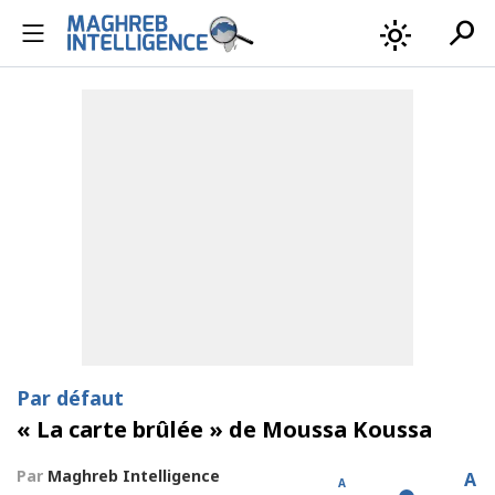
search
light_mode
Par défaut
« La carte brûlée » de Moussa Koussa
Par
Maghreb Intelligence
A
A