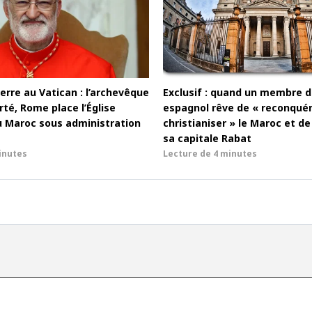
rre au Vatican : l’archevêque
Exclusif : quand un membre d
té, Rome place l’Église
espagnol rêve de « reconquér
u Maroc sous administration
christianiser » le Maroc et 
sa capitale Rabat
inutes
Lecture de
4 minutes