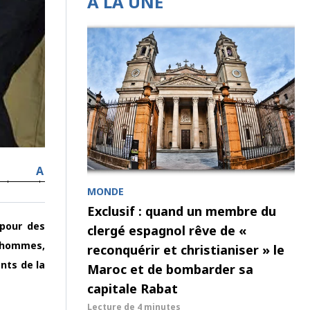
À LA UNE
A
MONDE
Exclusif : quand un membre du
 pour des
clergé espagnol rêve de «
 hommes,
reconquérir et christianiser » le
ents de la
Maroc et de bombarder sa
capitale Rabat
Lecture de
4 minutes