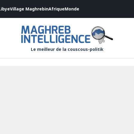
Libye
Village Maghrebin
Afrique
Monde
Le meilleur de la couscous-politik