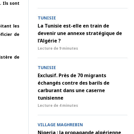
 Ils sont
TUNISIE
La Tunisie est-elle en train de
itant les
devenir une annexe stratégique de
ficier de
l’Algérie ?
Lecture de
9 minutes
istère de
TUNISIE
Exclusif. Près de 70 migrants
échangés contre des barils de
carburant dans une caserne
tunisienne
Lecture de
4 minutes
VILLAGE MAGHREBIN
Nigeria : la propagande algérienne