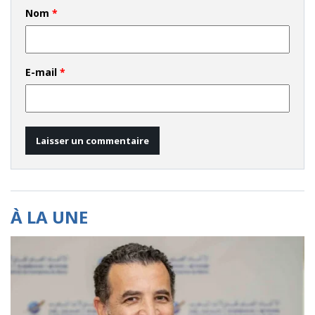
Nom
*
E-mail
*
À LA UNE