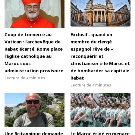
Coup de tonnerre au
Exclusif : quand un
Vatican : l’archevêque de
membre du clergé
Rabat écarté, Rome place
espagnol rêve de «
l’Église catholique au
reconquérir et
Maroc sous
christianiser » le Maroc et
administration provisoire
de bombarder sa capitale
Rabat
Lecture de
4 minutes
Lecture de
4 minutes
Une Britannique demande
Le Maroc érigé en menace