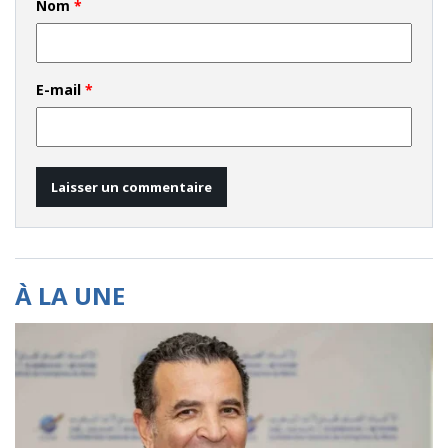
Nom
*
E-mail
*
À LA UNE