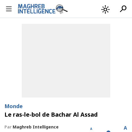
search
light_mode
Monde
Le ras-le-bol de Bachar Al Assad
Par
Maghreb Intelligence
A
A