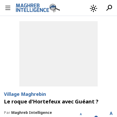
search
light_mode
Village Maghrebin
Le roque d’Hortefeux avec Guéant ?
Par
Maghreb Intelligence
A
A