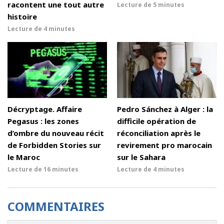
racontent une tout autre
Lecture de
5 minutes
histoire
Lecture de
4 minutes
Décryptage. Affaire
Pedro Sánchez à Alger : la
Pegasus : les zones
difficile opération de
d’ombre du nouveau récit
réconciliation après le
de Forbidden Stories sur
revirement pro marocain
le Maroc
sur le Sahara
Lecture de
16 minutes
Lecture de
4 minutes
COMMENTAIRES