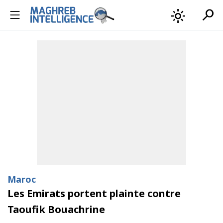
search
light_mode
Maroc
Les Emirats portent plainte contre
Taoufik Bouachrine