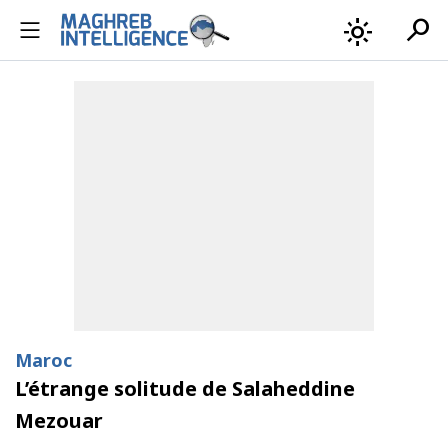
search
light_mode
Maroc
L’étrange solitude de Salaheddine
Mezouar