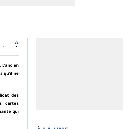
A
 L’ancien
 qu’il ne
dicat des
s cartes
mante qui