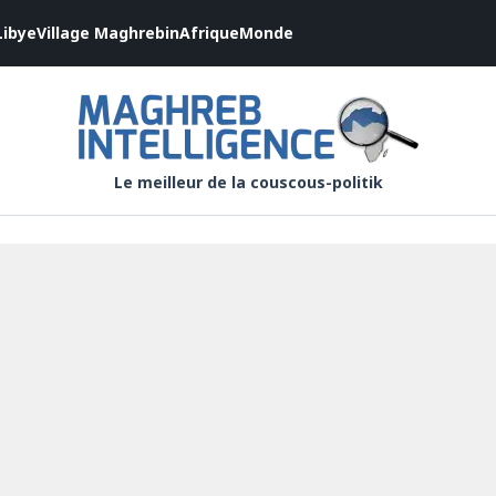
Libye
Village Maghrebin
Afrique
Monde
Le meilleur de la couscous-politik