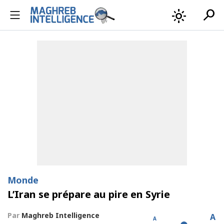
search
light_mode
Monde
L’Iran se prépare au pire en Syrie
Par
Maghreb Intelligence
A
A