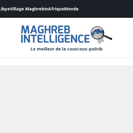
Libye
Village Maghrebin
Afrique
Monde
Le meilleur de la couscous-politik