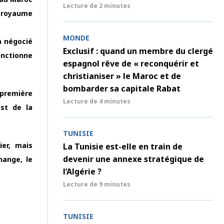
Lecture de
2 minutes
e royaume
MONDE
a négocié
Exclusif : quand un membre du clergé
onctionne
espagnol rêve de « reconquérir et
christianiser » le Maroc et de
bombarder sa capitale Rabat
a première
Lecture de
4 minutes
est de la
TUNISIE
ier, mais
La Tunisie est-elle en train de
devenir une annexe stratégique de
hange, le
l’Algérie ?
Lecture de
9 minutes
TUNISIE