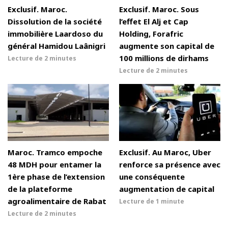
Exclusif. Maroc.
Exclusif. Maroc. Sous
Dissolution de la société
l’effet El Alj et Cap
immobilière Laardoso du
Holding, Forafric
général Hamidou Laânigri
augmente son capital de
100 millions de dirhams
Lecture de
2 minutes
Lecture de
2 minutes
Maroc. Tramco empoche
Exclusif. Au Maroc, Uber
48 MDH pour entamer la
renforce sa présence avec
1ère phase de l’extension
une conséquente
de la plateforme
augmentation de capital
agroalimentaire de Rabat
Lecture de
1 minute
Lecture de
2 minutes