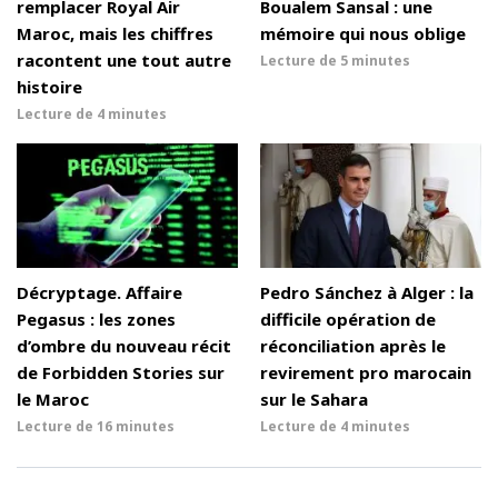
remplacer Royal Air
Boualem Sansal : une
Maroc, mais les chiffres
mémoire qui nous oblige
racontent une tout autre
Lecture de
5 minutes
histoire
Lecture de
4 minutes
Décryptage. Affaire
Pedro Sánchez à Alger : la
Pegasus : les zones
difficile opération de
d’ombre du nouveau récit
réconciliation après le
de Forbidden Stories sur
revirement pro marocain
le Maroc
sur le Sahara
Lecture de
16 minutes
Lecture de
4 minutes