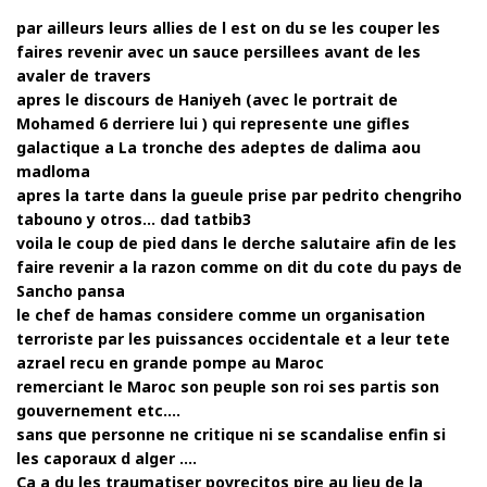
par ailleurs leurs allies de l est on du se les couper les
faires revenir avec un sauce persillees avant de les
avaler de travers
apres le discours de Haniyeh (avec le portrait de
Mohamed 6 derriere lui ) qui represente une gifles
galactique a La tronche des adeptes de dalima aou
madloma
apres la tarte dans la gueule prise par pedrito chengriho
tabouno y otros… dad tatbib3
voila le coup de pied dans le derche salutaire afin de les
faire revenir a la razon comme on dit du cote du pays de
Sancho pansa
le chef de hamas considere comme un organisation
terroriste par les puissances occidentale et a leur tete
azrael recu en grande pompe au Maroc
remerciant le Maroc son peuple son roi ses partis son
gouvernement etc.…
sans que personne ne critique ni se scandalise enfin si
les caporaux d alger ….
Ca a du les traumatiser povrecitos pire au lieu de la