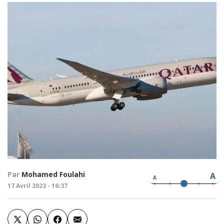
Par
Mohamed Foulahi
A
A
17 Avril 2023 - 16:37