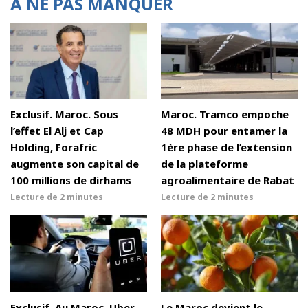
À NE PAS MANQUER
Exclusif. Maroc. Sous
Maroc. Tramco empoche
l’effet El Alj et Cap
48 MDH pour entamer la
Holding, Forafric
1ère phase de l’extension
augmente son capital de
de la plateforme
100 millions de dirhams
agroalimentaire de Rabat
Lecture de
2 minutes
Lecture de
2 minutes
Exclusif. Au Maroc, Uber
Le Maroc devient le