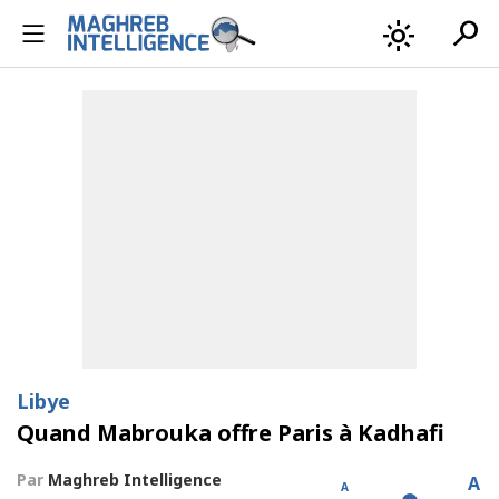
search
light_mode
Libye
Quand Mabrouka offre Paris à Kadhafi
Par
Maghreb Intelligence
A
A