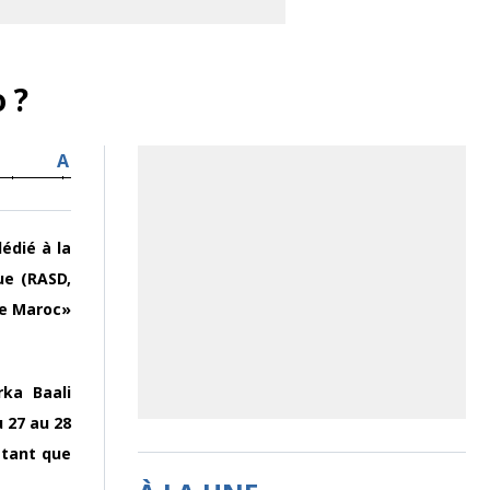
 ?
A
édié à la
ue (RASD,
le Maroc»
rka Baali
u 27 au 28
 tant que