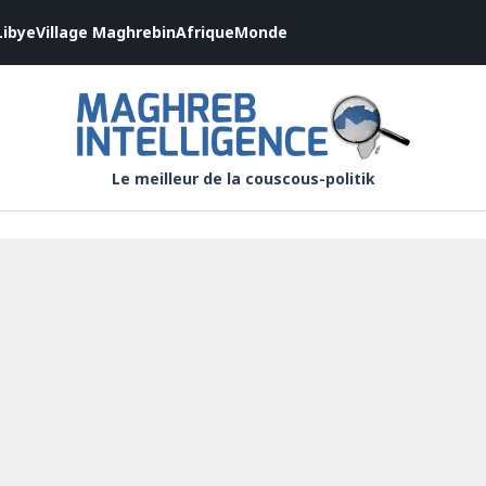
Libye
Village Maghrebin
Afrique
Monde
Le meilleur de la couscous-politik