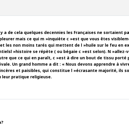
l y a de cela quelques decennies les Françaises ne sortaient p
 en pleurer mais ce qui m »inquiète c »est que vous êtes visib
m et les non moins tarés qui mettent de l »huile sur le feu en
tielsl »histoire se répète ( ou bégaie c »est selon). N »allez-v
autre que ce qui en paraît, c »est à dire un bout de tissu por
 prévale. Un grand homme a dit : « Nous devons apprendre à vi
res et paisibles, qui constitue l »écrasante majorité, ils so
 leur pratique religieuse.
a?