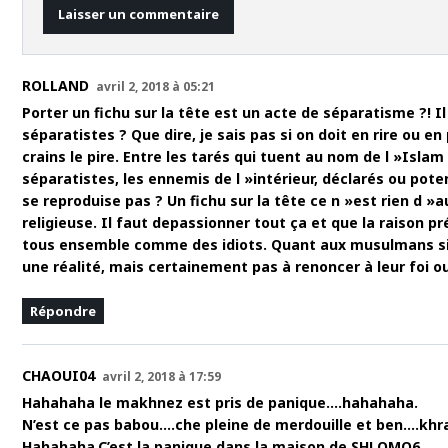
ROLLAND
avril 2, 2018 à 05:21
Porter un fichu sur la tête est un acte de séparatisme ?! I
séparatistes ? Que dire, je sais pas si on doit en rire ou
crains le pire. Entre les tarés qui tuent au nom de l »Isla
séparatistes, les ennemis de l »intérieur, déclarés ou poten
se reproduise pas ? Un fichu sur la tête ce n »est rien d »
religieuse. Il faut depassionner tout ça et que la raison
tous ensemble comme des idiots. Quant aux musulmans sincè
une réalité, mais certainement pas à renoncer à leur foi ou
Répondre
CHAOUI04
avril 2, 2018 à 17:59
Hahahaha le makhnez est pris de panique….hahahaha.
N’est ce pas babou….che pleine de merdouille et ben….khr
Hahahaha.C’est la panique dans la maison de SHLOMO6.