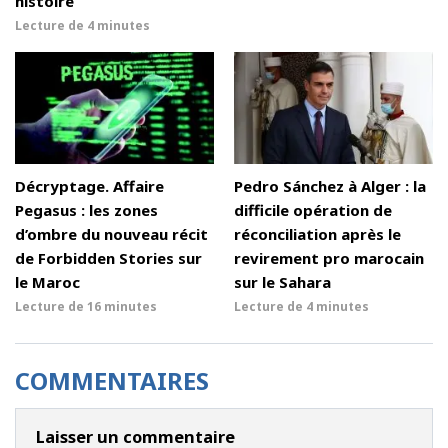
histoire
Lecture de
4 minutes
Décryptage. Affaire
Pedro Sánchez à Alger : la
Pegasus : les zones
difficile opération de
d’ombre du nouveau récit
réconciliation après le
de Forbidden Stories sur
revirement pro marocain
le Maroc
sur le Sahara
Lecture de
16 minutes
Lecture de
4 minutes
COMMENTAIRES
Laisser un commentaire