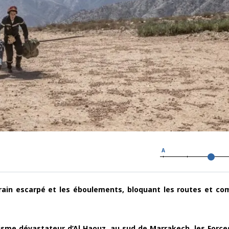
A
ain escarpé et les éboulements, bloquant les routes et co
éisme dévastateur d’Al Haouz, au sud de Marrakech, les Forc