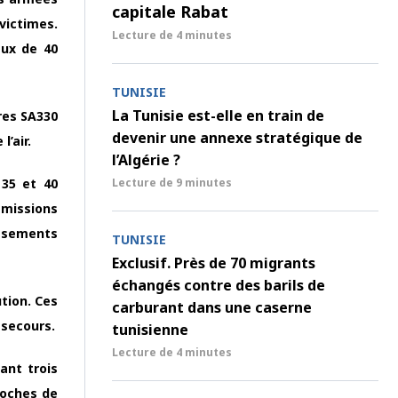
capitale Rabat
victimes.
Lecture de
4 minutes
eux de 40
TUNISIE
La Tunisie est-elle en train de
ères SA330
devenir une annexe stratégique de
’air.
l’Algérie ?
Lecture de
9 minutes
 35 et 40
 missions
issements
TUNISIE
Exclusif. Près de 70 migrants
échangés contre des barils de
tion. Ces
carburant dans une caserne
 secours.
tunisienne
Lecture de
4 minutes
ant trois
roches de