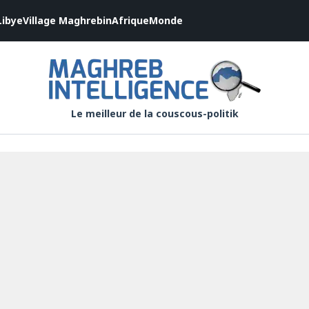
Libye
Village Maghrebin
Afrique
Monde
Le meilleur de la couscous-politik