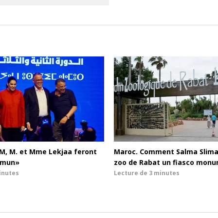
M, M. et Mme Lekjaa feront
Maroc. Comment Salma Sliman
mmun»
zoo de Rabat un fiasco mon
inutes
Lecture de
3 minutes