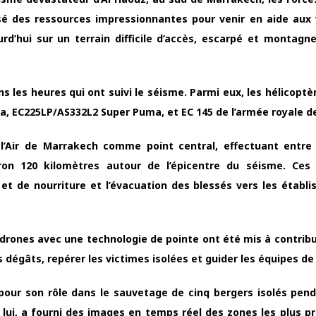
é des ressources impressionnantes pour venir en aide aux 
urd’hui sur un terrain difficile d’accès, escarpé et montagn
ns les heures qui ont suivi le séisme. Parmi eux, les hélicopt
 EC225LP/AS332L2 Super Puma, et EC 145 de l’armée royale de l
e l’Air de Marrakech comme point central, effectuant entre
ron 120 kilomètres autour de l’épicentre du séisme. Ces
et de nourriture et l’évacuation des blessés vers les établ
s drones avec une technologie de pointe ont été mis à contribu
s dégâts, repérer les victimes isolées et guider les équipes de
ur son rôle dans le sauvetage de cinq bergers isolés pend
lui, a fourni des images en temps réel des zones les plus p