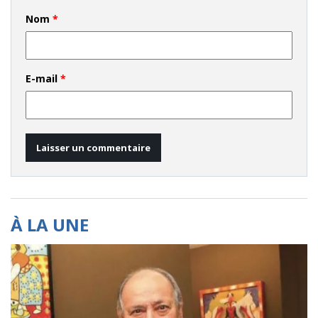
Nom
*
E-mail
*
À LA UNE