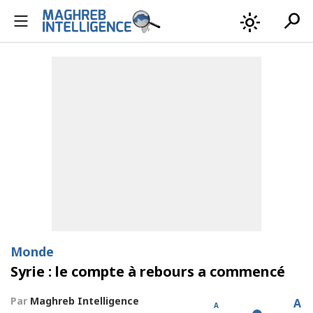
search
light_mode
Monde
Syrie : le compte à rebours a commencé
Par
Maghreb Intelligence
A
A