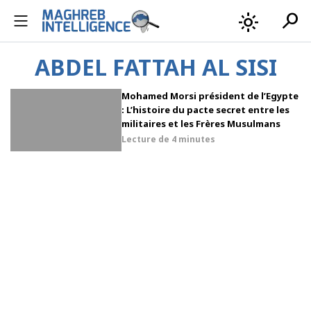
search
light_mode
ABDEL FATTAH AL SISI
Mohamed Morsi président de l’Egypte
: L’histoire du pacte secret entre les
militaires et les Frères Musulmans
Lecture de
4 minutes