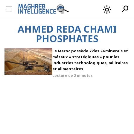
search
light_mode
AHMED REDA CHAMI
PHOSPHATES
Le Maroc possède 7 des 24 minerais et
métaux « stratégiques » pour les
industries technologiques, militaires
et alimentaires
Lecture de
2 minutes