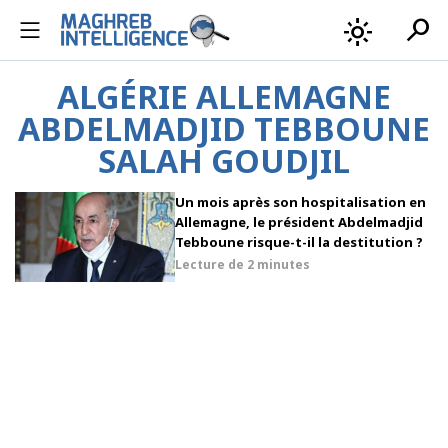
search
light_mode
ALGÉRIE ALLEMAGNE
ABDELMADJID TEBBOUNE
SALAH GOUDJIL
Un mois après son hospitalisation en
Allemagne, le président Abdelmadjid
Tebboune risque-t-il la destitution ?
Lecture de
2 minutes