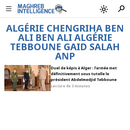
search
light_mode
ALGÉRIE CHENGRIHA BEN
ALI BEN ALI ALGÉRIE
TEBBOUNE GAID SALAH
ANP
Duel de képis à Alger : l’armée met
définitivement sous tutelle le
président Abdelmedjid Tebboune
Lecture de
3 minutes