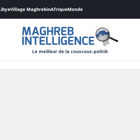
Libye
Village Maghrebin
Afrique
Monde
Le meilleur de la couscous-politik