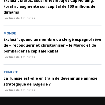
Exclusif. Maroc. Sous l’effet El Alj et Cap Holding,
Forafric augmente son capital de 100 millions de
dirhams
Lecture de
2 minutes
MONDE
Exclusif : quand un membre du clergé espagnol rêve
de « reconquérir et christianiser » le Maroc et de
bombarder sa capitale Rabat
Lecture de
4 minutes
TUNISIE
La Tunisie est-elle en train de devenir une annexe
stratégique de l’Algérie ?
Lecture de
9 minutes