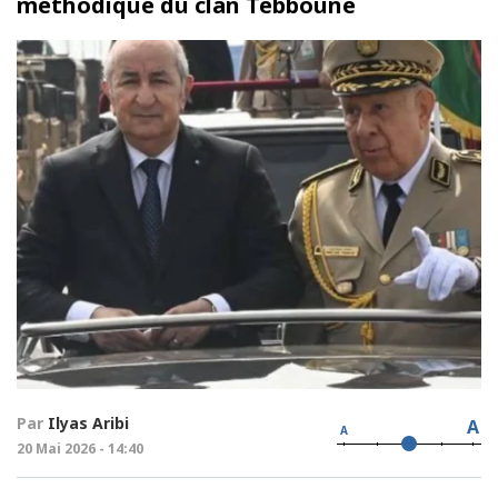
méthodique du clan Tebboune
Par
Ilyas Aribi
A
A
20 Mai 2026 - 14:40