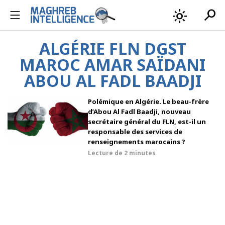
search
light_mode
ALGÉRIE FLN DGST
MAROC AMAR SAÏDANI
ABOU AL FADL BAADJI
Polémique en Algérie. Le beau-frère
d’Abou Al Fadl Baadji, nouveau
secrétaire général du FLN, est-il un
responsable des services de
renseignements marocains ?
Lecture de
2 minutes