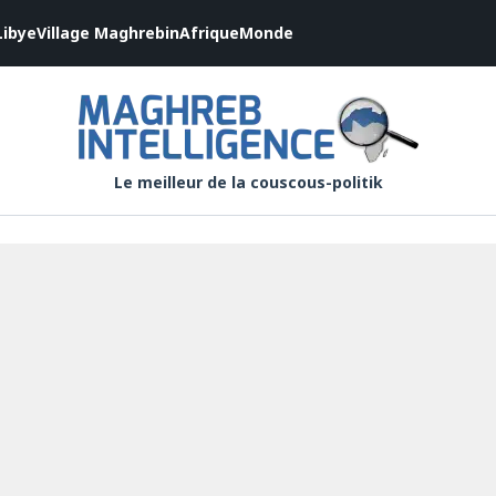
Libye
Village Maghrebin
Afrique
Monde
Le meilleur de la couscous-politik