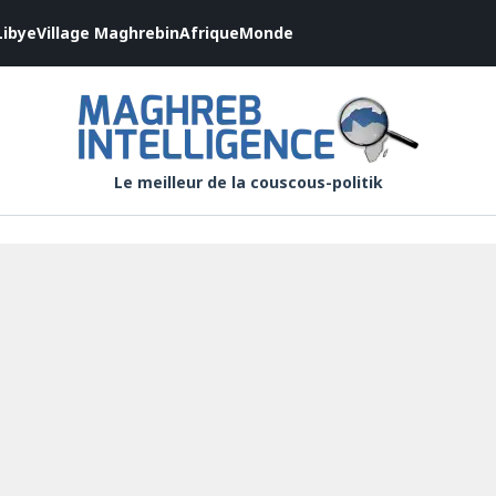
Libye
Village Maghrebin
Afrique
Monde
Le meilleur de la couscous-politik