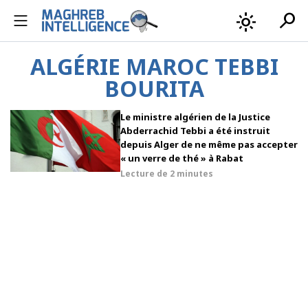
search
light_mode
ALGÉRIE MAROC TEBBI
BOURITA
Le ministre algérien de la Justice
Abderrachid Tebbi a été instruit
depuis Alger de ne même pas accepter
« un verre de thé » à Rabat
Lecture de
2 minutes