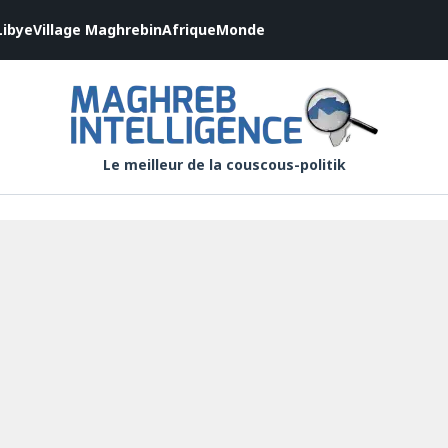
Libye
Village Maghrebin
Afrique
Monde
Le meilleur de la couscous-politik