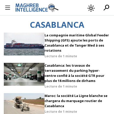
search
light_mode
CASABLANCA
La compagnie maritime Global Feeder
Shipping (GFS) ajoute les ports de
Casablanca et de Tanger Med à ses
rotations
Lecture de
1 minute
Casablanca: les travaux de
terrassement du parking hyper-
centre confié à la société GTR pour
plus de 18 millions de dirhams
Lecture de
1 minute
Maroc: la société La Ligne blanche se
chargera du marquage routier de
Casablanca
Lecture de
1 minute