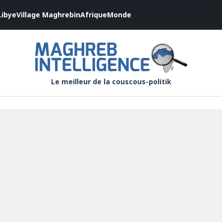
Libye
Village Maghrebin
Afrique
Monde
Le meilleur de la couscous-politik