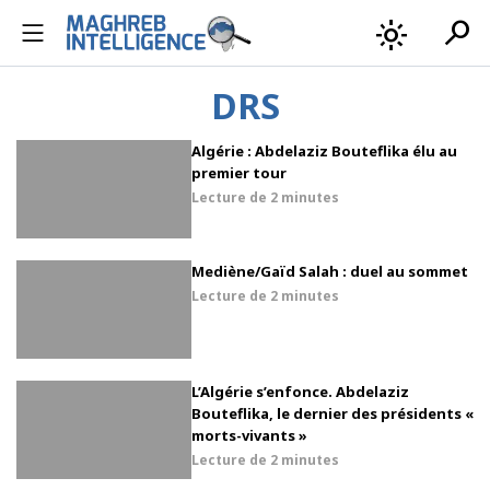
search
light_mode
DRS
Algérie : Abdelaziz Bouteflika élu au
premier tour
Lecture de
2 minutes
Mediène/Gaïd Salah : duel au sommet
Lecture de
2 minutes
L’Algérie s’enfonce. Abdelaziz
Bouteflika, le dernier des présidents «
morts-vivants »
Lecture de
2 minutes