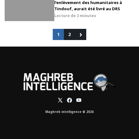
l’enlèvement des humanitaires à
Tindouf, aurait été livré au DRS
Lecture de
3 minutes
›
1
2
Maghreb intelligence © 2026