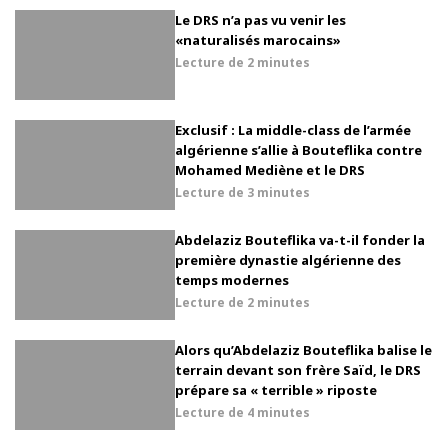
Le DRS n’a pas vu venir les
«naturalisés marocains»
Lecture de
2 minutes
Exclusif : La middle-class de l’armée
algérienne s’allie à Bouteflika contre
Mohamed Mediène et le DRS
Lecture de
3 minutes
Abdelaziz Bouteflika va-t-il fonder la
première dynastie algérienne des
temps modernes
Lecture de
2 minutes
Alors qu’Abdelaziz Bouteflika balise le
terrain devant son frère Saïd, le DRS
prépare sa « terrible » riposte
Lecture de
4 minutes