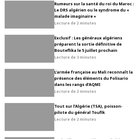
Rumeurs sur la santé du roi du Maroc :
Le DRS algérien ou le syndrome du «
malade imaginaire »
Lecture de
2 minutes
Exclusif : Les généraux algériens
préparent la sortie définitive de
Bouteflika le 5 juillet prochain
Lecture de
3 minutes
L’armée française au Mali reconnaît la
présence des éléments du Polisario
dans les rangs d’AQMI
Lecture de
2 minutes
Tout sur l’Algérie (TSA), poisson-
pilote du général Toufik
Lecture de
2 minutes