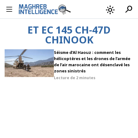
search
light_mode
ET EC 145 CH-47D
CHINOOK
Séisme d’Al Haouz : comment les
hélicoptères et les drones de l’armée
de l’air marocaine ont désenclavé les
zones sinistrés
Lecture de
2 minutes