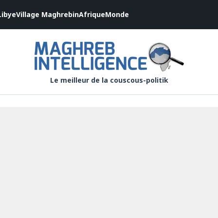
Libye
Village Maghrebin
Afrique
Monde
Le meilleur de la couscous-politik