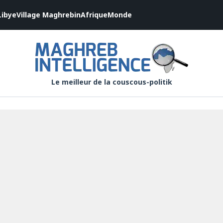
Libye
Village Maghrebin
Afrique
Monde
Le meilleur de la couscous-politik