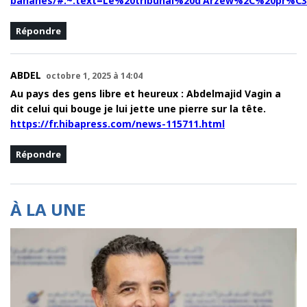
bananes/#:~:text=Le%20tribunal%20d'Arzew%2C%20pr%
Répondre
ABDEL
octobre 1, 2025 à 14:04
Au pays des gens libre et heureux : Abdelmajid Vagin a
dit celui qui bouge je lui jette une pierre sur la tête.
https://fr.hibapress.com/news-115711.html
Répondre
À LA UNE