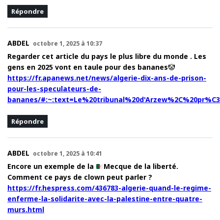
Répondre
ABDEL
octobre 1, 2025 à 10:37
Regarder cet article du pays le plus libre du monde . Les
gens en 2025 vont en taule pour des bananes🤡
https://fr.apanews.net/news/algerie-dix-ans-de-prison-
pour-les-speculateurs-de-
bananes/#:~:text=Le%20tribunal%20d'Arzew%2C%20pr%
Répondre
ABDEL
octobre 1, 2025 à 10:41
Encore un exemple de la
Mecque de la liberté.
Comment ce pays de clown peut parler ?
https://fr.hespress.com/436783-algerie-quand-le-regime-
enferme-la-solidarite-avec-la-palestine-entre-quatre-
murs.html