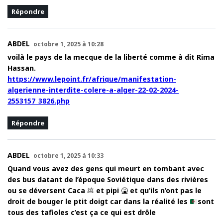
Répondre
ABDEL
octobre 1, 2025 à 10:28
voilà le pays de la mecque de la liberté comme à dit Rima
Hassan.
https://www.lepoint.fr/afrique/manifestation-
algerienne-interdite-colere-a-alger-22-02-2024-
2553157_3826.php
Répondre
ABDEL
octobre 1, 2025 à 10:33
Quand vous avez des gens qui meurt en tombant avec
des bus datant de l’époque Soviétique dans des rivières
ou se déversent Caca
💩
et pipi
🤮
et qu’ils n’ont pas le
droit de bouger le ptit doigt car dans la réalité les
sont
tous des tafioles c’est ça ce qui est drôle