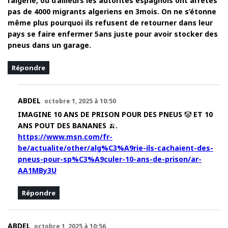
l’algerie, ou d’ailleurs les autorités espagnols ont arrêtés
pas de 4000 migrants algeriens en 3mois. On ne s’étonne
même plus pourquoi ils refusent de retourner dans leur
pays se faire enfermer 5ans juste pour avoir stocker des
pneus dans un garage.
Répondre
ABDEL
octobre 1, 2025 à 10:50
IMAGINE 10 ANS DE PRISON POUR DES PNEUS 🤡 ET 10
ANS POUT DES BANANES 🍌.
https://www.msn.com/fr-
be/actualite/other/alg%C3%A9rie-ils-cachaient-des-
pneus-pour-sp%C3%A9culer-10-ans-de-prison/ar-
AA1MBy3U
Répondre
ABDEL
octobre 1, 2025 à 10:56