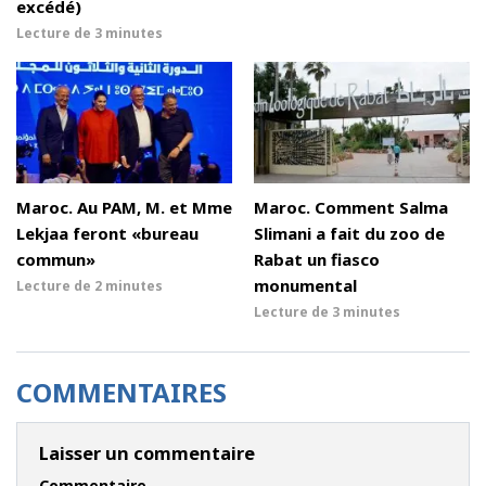
excédé)
Lecture de
3 minutes
Maroc. Au PAM, M. et Mme
Maroc. Comment Salma
Lekjaa feront «bureau
Slimani a fait du zoo de
commun»
Rabat un fiasco
monumental
Lecture de
2 minutes
Lecture de
3 minutes
COMMENTAIRES
Laisser un commentaire
Commentaire