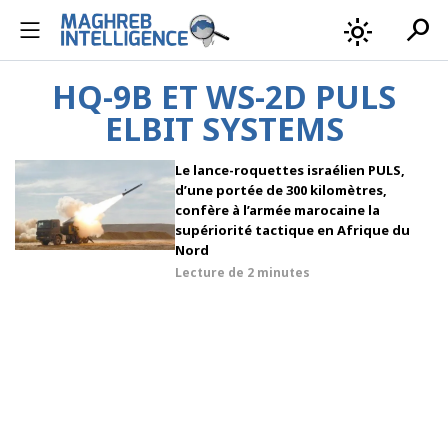
search
light_mode
HQ-9B ET WS-2D PULS
ELBIT SYSTEMS
Le lance-roquettes israélien PULS,
d’une portée de 300 kilomètres,
confère à l’armée marocaine la
supériorité tactique en Afrique du
Nord
Lecture de
2 minutes